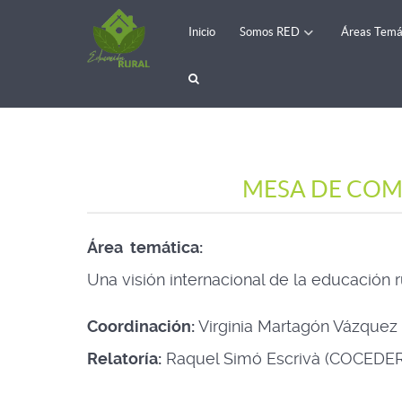
Inicio
Somos RED
Áreas Temá
MESA DE COMUN
Área temática:
Una visión internacional de la educación r
Coordinación:
Virginia Martagón Vázque
Relatoría:
Raquel Simó Escrivà (COCEDER