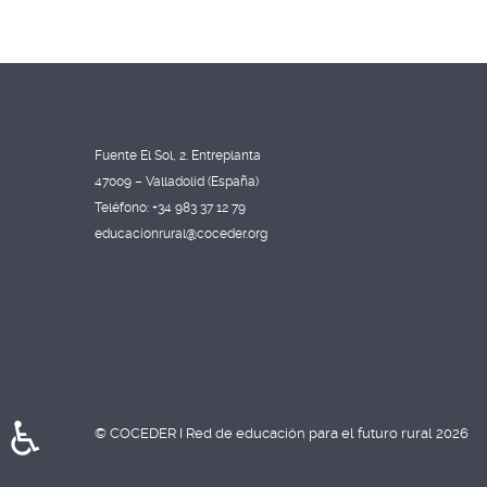
Fuente El Sol, 2. Entreplanta
47009 – Valladolid (España)
Teléfono: +34 983 37 12 79
educacionrural@coceder.org
♿
© COCEDER I Red de educación para el futuro rural 2026