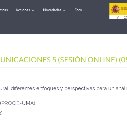
ticas
Acciones
Novedades
Foro
ICACIONES 5 (SESIÓN ONLINE) (05 
ural: diferentes enfoques y perspectivas para un anális
z (PROCIE-UMA)
)