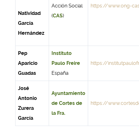
Acción Social
https://www.ong-cas
Natividad
(
CAS
)
García
Hernández
Pep
Instituto
Aparicio
Paulo Freire
https://institutpaulof
Guadas
España
José
Ayuntamiento
Antonio
de Cortes de
https://www.cortesde
Zurera
la Fra.
García