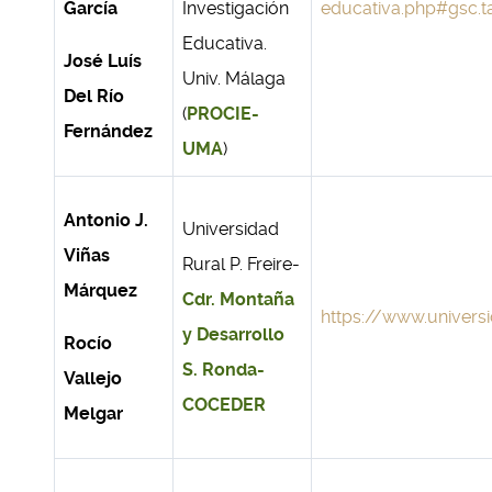
García
Investigación
educativa.php#gsc.t
Educativa.
José Luís
Univ. Málaga
Del Río
(
PROCIE-
Fernández
UMA
)
Antonio J.
Universidad
Viñas
Rural P. Freire-
Márquez
Cdr. Montaña
https://www.univers
y Desarrollo
Rocío
S. Ronda-
Vallejo
COCEDER
Melgar