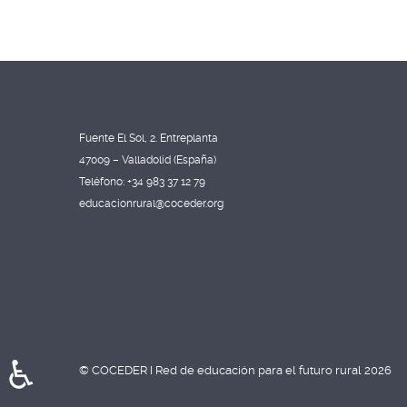
Fuente El Sol, 2. Entreplanta
47009 – Valladolid (España)
Teléfono: +34 983 37 12 79
educacionrural@coceder.org
♿
© COCEDER I Red de educación para el futuro rural 2026