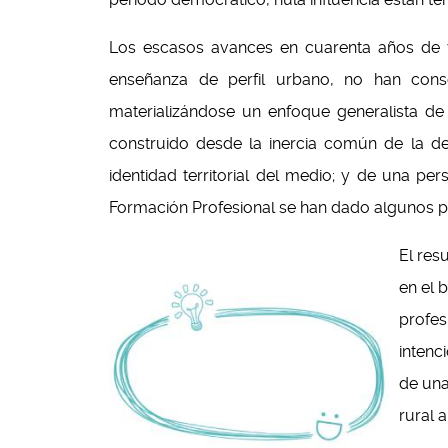
Los escasos avances en cuarenta años de v
enseñanza de perfil urbano, no han conse
materializándose un enfoque generalista de 
construido desde la inercia común de la des
identidad territorial del medio; y de una pe
Formación Profesional se han dado algunos pa
El res
en el 
profes
intenc
de una
rural 